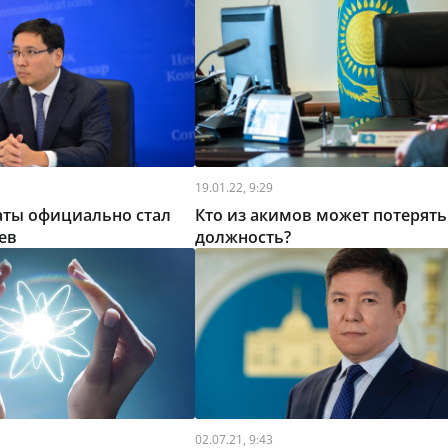
19.01.22, 9:29
ты официально стал
Кто из акимов может потерять
ев
должность?
02.07.21, 9:43