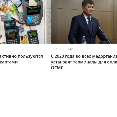
18.11.19, 10:48
активно пользуются
С 2020 года во всех медоргани
картами
установят терминалы для опл
ОСМС