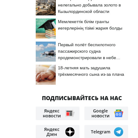
нелегально добывала золото в
Кызылординской области
Мемлекеттік білім гранты
иегерлерінің тізімі жария болды
Первый полёт беспилотного
пассажирского судна
продемонстрировали в небе
Астаны
18-летняя мать задушила
трёхмесячного сына из-за плача
ПОДПИСЫВАЙТЕСЬ НА НАС
Яндекс
Google
новости
новости
Яндекс
Telegram
Дзен