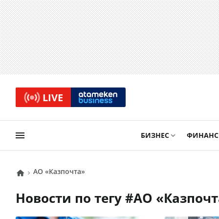
LIVE
БИЗНЕС
ФИНАН
АО «Казпочта»
Новости по тегу #
АО «Казпоч