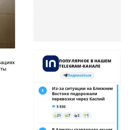
зациях
аты