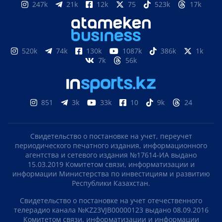
многоэтажками хотят в Петропавловске
Volkswagen отправил первые автомобили в
Казахстан: что привезут уже в августе
ПОДПИСЫВАЙТЕСЬ НА НАС
Яндекс новости
Google новости
Яндекс Дзен
Telegram
247k
21k
12k
75
523k
17k