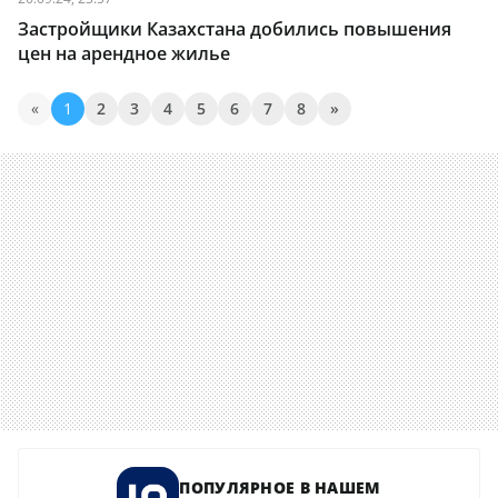
Застройщики Казахстана добились повышения
цен на арендное жилье
«
1
2
3
4
5
6
7
8
»