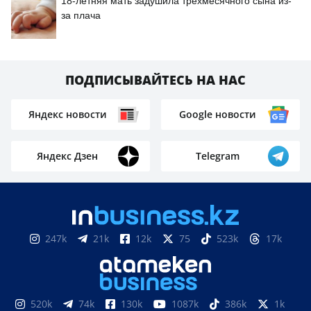
18-летняя мать задушила трёхмесячного сына из-
за плача
ПОДПИСЫВАЙТЕСЬ НА НАС
Яндекс новости
Google новости
Яндекс Дзен
Telegram
247k
21k
12k
75
523k
17k
520k
74k
130k
1087k
386k
1k