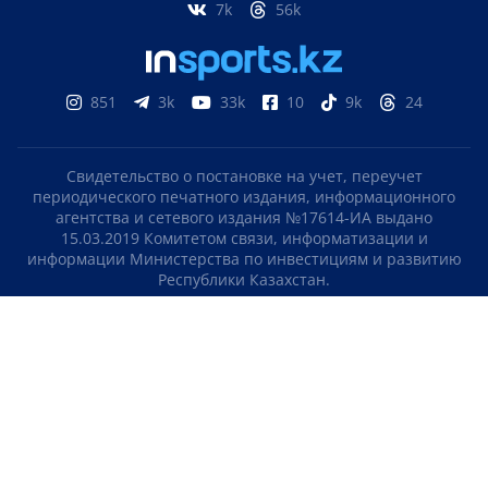
7k
56k
851
3k
33k
10
9k
24
Свидетельство о постановке на учет, переучет
периодического печатного издания, информационного
агентства и сетевого издания №17614-ИА выдано
15.03.2019 Комитетом связи, информатизации и
информации Министерства по инвестициям и развитию
Республики Казахстан.
Свидетельство о постановке на учет отечественного
телерадио канала №KZ23VJB00000123 выдано 08.09.2016
Комитетом связи, информатизации и информации
Министерства по инвестициям и развитию Республики
Казахстан.
СОГЛАШЕНИЕ ОБ ИСПОЛЬЗОВАНИИ МАТЕРИАЛОВ