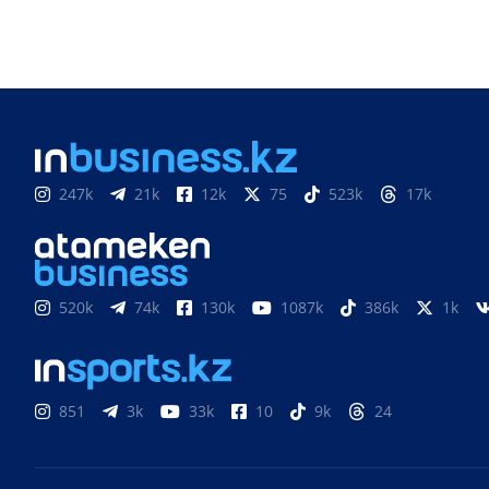
247k
21k
12k
75
523k
17k
520k
74k
130k
1087k
386k
1k
851
3k
33k
10
9k
24