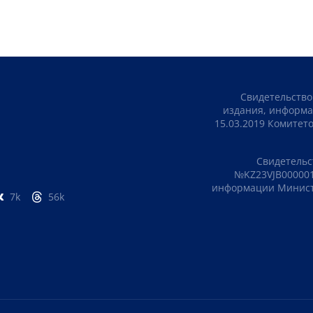
Свидетельство
издания, информа
15.03.2019 Комите
Свидетельс
№KZ23VJB000001
информации Министе
7k
56k