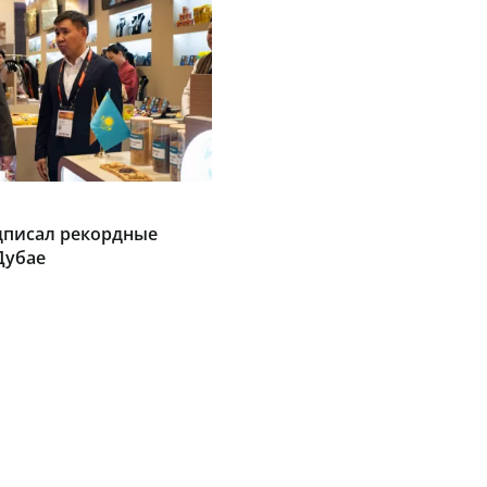
дписал рекордные
Дубае