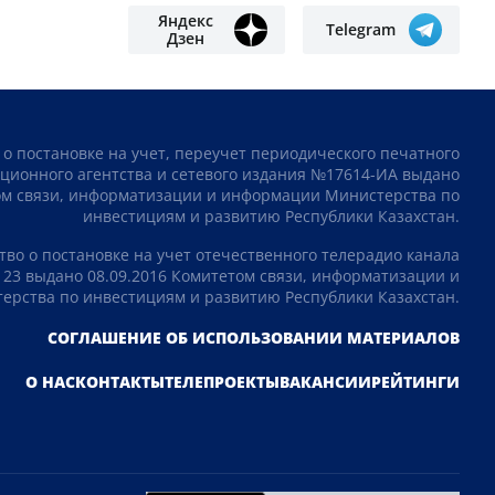
Яндекс
Telegram
Дзен
 о постановке на учет, переучет периодического печатного
ционного агентства и сетевого издания №17614-ИА выдано
том связи, информатизации и информации Министерства по
инвестициям и развитию Республики Казахстан.
тво о постановке на учет отечественного телерадио канала
23 выдано 08.09.2016 Комитетом связи, информатизации и
рства по инвестициям и развитию Республики Казахстан.
СОГЛАШЕНИЕ ОБ ИСПОЛЬЗОВАНИИ МАТЕРИАЛОВ
О НАС
КОНТАКТЫ
ТЕЛЕПРОЕКТЫ
ВАКАНСИИ
РЕЙТИНГИ