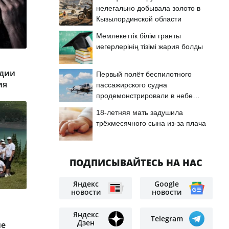
нелегально добывала золото в
Кызылординской области
Мемлекеттік білім гранты
иегерлерінің тізімі жария болды
рдии
Первый полёт беспилотного
ия
пассажирского судна
продемонстрировали в небе
Астаны
18-летняя мать задушила
трёхмесячного сына из-за плача
ПОДПИСЫВАЙТЕСЬ НА НАС
Яндекс
Google
новости
новости
Яндекс
Telegram
Дзен
ие