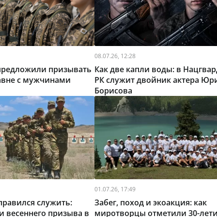
08.07.26, 12:28
 предложили призывать
Как две капли воды: в Нацгва
авне с мужчинами
РК служит двойник актера Юр
Борисова
01.07.26, 17:49
тправился служить:
Забег, поход и экоакция: как
и весеннего призыва в
миротворцы отметили 30-лет