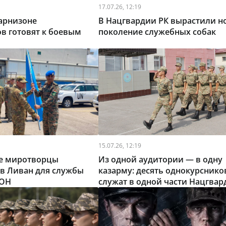
17.07.26, 12:19
арнизоне
В Нацгвардии РК вырастили н
в готовят к боевым
поколение служебных собак
15.07.26, 12:19
ие миротворцы
Из одной аудитории — в одну
 в Ливан для службы
казарму: десять однокурснико
ООН
служат в одной части Нацгвар