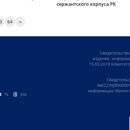
сержантского корпуса РК
3
64
»
Свидетельство
издания, информа
15.03.2019 Комите
Свидетельс
№KZ23VJB000001
информации Министе
7k
56k