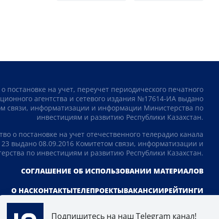
 о постановке на учет, переучет периодического печатного
ционного агентства и сетевого издания №17614-ИА выдано
том связи, информатизации и информации Министерства по
инвестициям и развитию Республики Казахстан.
тво о постановке на учет отечественного телерадио канала
23 выдано 08.09.2016 Комитетом связи, информатизации и
рства по инвестициям и развитию Республики Казахстан.
СОГЛАШЕНИЕ ОБ ИСПОЛЬЗОВАНИИ МАТЕРИАЛОВ
О НАС
КОНТАКТЫ
ТЕЛЕПРОЕКТЫ
ВАКАНСИИ
РЕЙТИНГИ
Подпишитесь на наш Telegram канал!