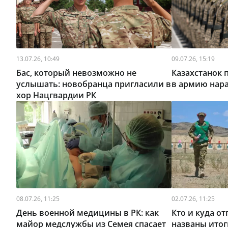
13.07.26, 10:49
09.07.26, 15:19
Бас, который невозможно не
Казахстанок
услышать: новобранца пригласили в
в армию нар
хор Нацгвардии РК
08.07.26, 11:25
02.07.26, 11:25
День военной медицины в РК: как
Кто и куда о
майор медслужбы из Семея спасает
названы итог