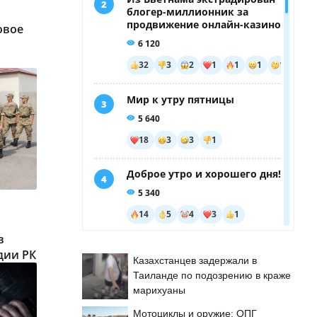
овое
в
дии РК
Казахстанцев задержали в
Таиланде по подозрению в краже
марихуаны
Мотоциклы и оружие: ОПГ