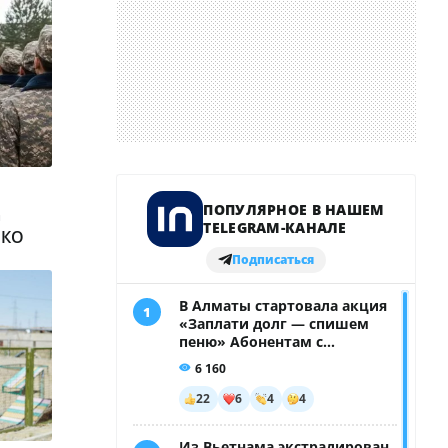
а
ВКО