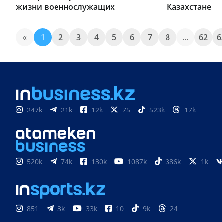
жизни военнослужащих
Казахстане
«
1
2
3
4
5
6
7
8
...
62
6
247k
21k
12k
75
523k
17k
520k
74k
130k
1087k
386k
1k
851
3k
33k
10
9k
24