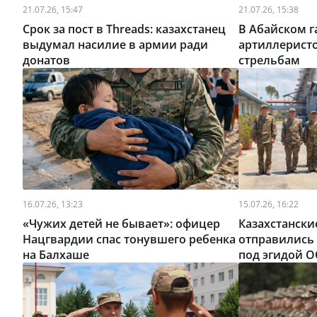
21.07.26, 15:47
21.07.26, 15:38
Срок за пост в Threads: казахстанец
В Абайском г
выдумал насилие в армии ради
артиллеристо
донатов
стрельбам
16.07.26, 13:23
15.07.26, 16:22
«Чужих детей не бывает»: офицер
Казахстанск
Нацгвардии спас тонувшего ребенка
отправились
на Балхаше
под эгидой 