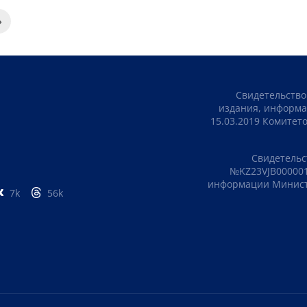
»
Свидетельство
издания, информа
15.03.2019 Комите
Свидетельс
№KZ23VJB000001
информации Министе
7k
56k