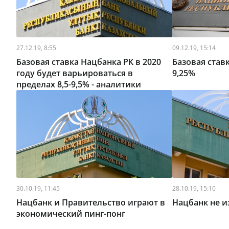
27.12.19, 8:55
09.12.19, 15:14
Базовая ставка Нацбанка РК в 2020
Базовая став
году будет варьироваться в
9,25%
пределах 8,5-9,5% - аналитики
30.10.19, 11:45
28.10.19, 15:10
Нацбанк и Правительство играют в
Нацбанк не и
экономический пинг-понг