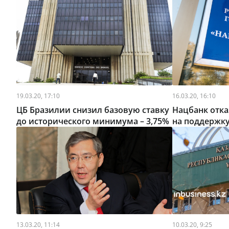
19.03.20, 17:10
16.03.20, 16:10
ЦБ Бразилии снизил базовую ставку
Нацбанк отка
до исторического минимума – 3,75%
на поддержку
13.03.20, 11:14
10.03.20, 9:25