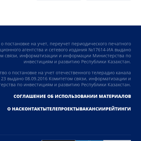
 о постановке на учет, переучет периодического печатного
ционного агентства и сетевого издания №17614-ИА выдано
том связи, информатизации и информации Министерства по
инвестициям и развитию Республики Казахстан.
тво о постановке на учет отечественного телерадио канала
23 выдано 08.09.2016 Комитетом связи, информатизации и
рства по инвестициям и развитию Республики Казахстан.
СОГЛАШЕНИЕ ОБ ИСПОЛЬЗОВАНИИ МАТЕРИАЛОВ
О НАС
КОНТАКТЫ
ТЕЛЕПРОЕКТЫ
ВАКАНСИИ
РЕЙТИНГИ