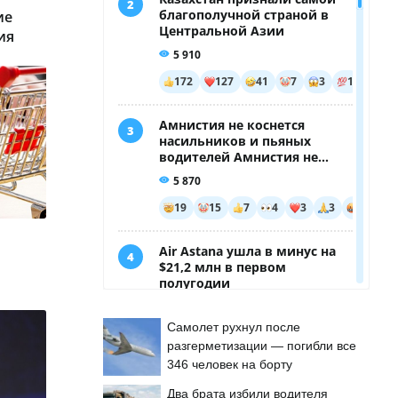
ие
ия
Самолет рухнул после
разгерметизации — погибли все
346 человек на борту
Два брата избили водителя