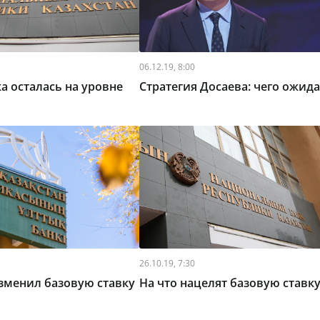
06.12.19, 8:00
ка осталась на уровне
Стратегия Досаева: чего ожида
26.10.19, 7:30
зменил базовую ставку
На что нацелят базовую ставку