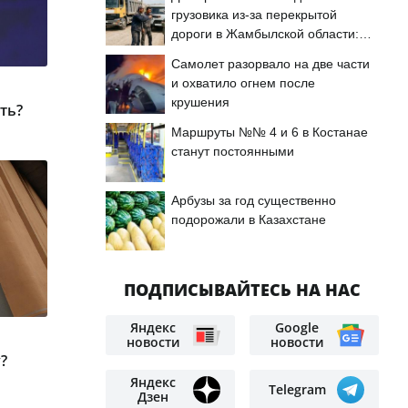
грузовика из-за перекрытой
дороги в Жамбылской области:
подробности
Самолет разорвало на две части
и охватило огнем после
крушения
ть?
Маршруты №№ 4 и 6 в Костанае
станут постоянными
Арбузы за год существенно
подорожали в Казахстане
ПОДПИСЫВАЙТЕСЬ НА НАС
Яндекс
Google
новости
новости
?
Яндекс
Telegram
Дзен