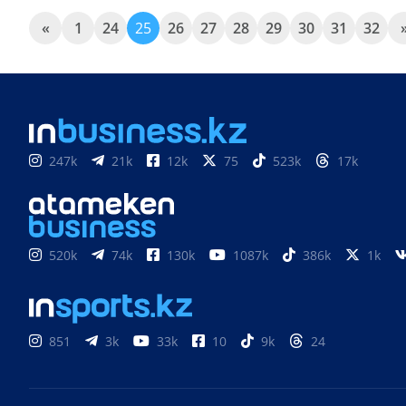
«
1
24
25
26
27
28
29
30
31
32
247k
21k
12k
75
523k
17k
520k
74k
130k
1087k
386k
1k
851
3k
33k
10
9k
24