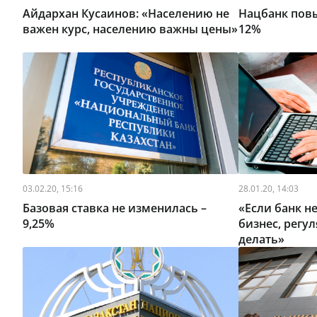
Айдархан Кусаинов: «Населению не
Нацбанк повы
важен курс, населению важны цены»
12%
03.02.20, 15:16
28.01.20, 14:03
Базовая ставка не изменилась –
«Если банк н
9,25%
бизнес, регул
делать»