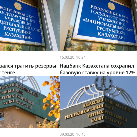
16.03.20, 10:34
зался тратить резервы
Нацбанк Казахстана сохранил
 тенге
базовую ставку на уровне 12%
09.03.20, 16:45