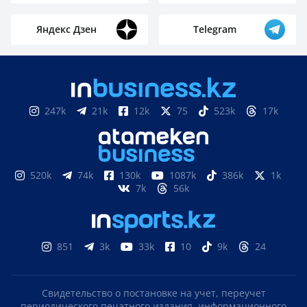
Яндекс Дзен
Telegram
247k
21k
12k
75
523k
17k
520k
74k
130k
1087k
386k
1k
7k
56k
851
3k
33k
10
9k
24
Свидетельство о постановке на учет, переучет
периодического печатного издания, информационного