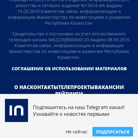
агентства и сетевого издания №17614-ИА выдано
15.03.2019 Комитетом связи, информатизации и
информации Министерства по инвестициям и развитию
Республики Казахстан.
Свидетельство о постановке на учет отечественного
телерадио канала №KZ23VJB00000123 выдано 08.09.2016
Комитетом связи, информатизации и информации
Министерства по инвестициям и развитию Республики
Казахстан.
СОГЛАШЕНИЕ ОБ ИСПОЛЬЗОВАНИИ МАТЕРИАЛОВ
О НАС
КОНТАКТЫ
ТЕЛЕПРОЕКТЫ
ВАКАНСИИ
РЕЙТИНГИ
Подпишитесь на наш Telegram канал!
Медиахолдинг «Atameken Business»
Узнавайте о новостях первыми
ПОЛИТИКА КОНФИДЕНЦИАЛЬНОСТИ
Не сейчас
ПОДПИСАТЬСЯ