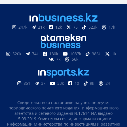
247k
21k
12k
75
523k
17k
520k
74k
130k
1087k
386k
1k
7k
56k
851
3k
33k
10
9k
24
Свидетельство о постановке на учет, переучет
периодического печатного издания, информационного
агентства и сетевого издания №17614-ИА выдано
15.03.2019 Комитетом связи, информатизации и
информации Министерства по инвестициям и развитию