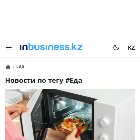
KZ
еда
Новости по тегу #
еда