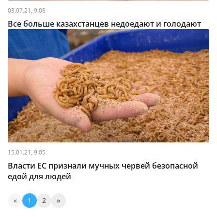
03.07.21, 9:08
Все больше казахстанцев недоедают и голодают
15.01.21, 9:05
Власти ЕС признали мучных червей безопасной
едой для людей
«
1
2
»