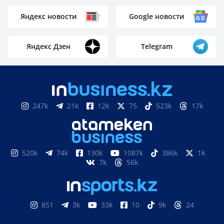
Яндекс новости
Google новости
Яндекс Дзен
Telegram
247k
21k
12k
75
523k
17k
520k
74k
130k
1087k
386k
1k
7k
56k
851
3k
33k
10
9k
24