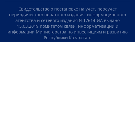
Свидетельство о постановке на учет, переучет
периодического печатного издания, информационного
агентства и сетевого издания №17614-ИА выдано
15.03.2019 Комитетом связи, информатизации и
информации Министерства по инвестициям и развитию
Республики Казахстан.
Свидетельство о постановке на учет отечественного
телерадио канала №KZ23VJB00000123 выдано 08.09.2016
Комитетом связи, информатизации и информации
Министерства по инвестициям и развитию Республики
Казахстан.
СОГЛАШЕНИЕ ОБ ИСПОЛЬЗОВАНИИ МАТЕРИАЛОВ
О НАС
КОНТАКТЫ
ТЕЛЕПРОЕКТЫ
ВАКАНСИИ
РЕЙТИНГИ
Медиахолдинг «Atameken Business»