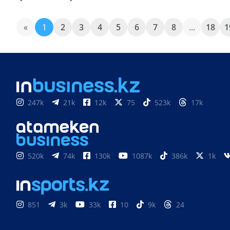
«
1
2
3
4
5
6
7
8
...
18
1
247k
21k
12k
75
523k
17k
520k
74k
130k
1087k
386k
1k
851
3k
33k
10
9k
24