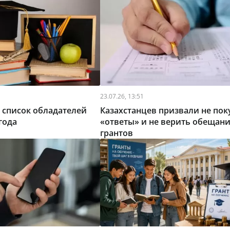
23.07.26, 13:51
 список обладателей
Казахстанцев призвали не пок
года
«ответы» и не верить обещан
грантов