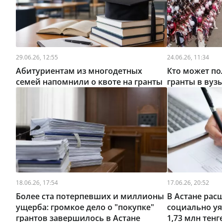
29.06.26, 12:55
24.06.26, 11:34
Абитуриентам из многодетных
Кто может по
семей напомнили о квоте на гранты
гранты в вузы
18.06.26, 17:54
17.06.26, 20:52
Более ста потерпевших и миллионы
В Астане рас
ущерба: громкое дело о "покупке"
социально у
грантов завершилось в Астане
1,73 млн тенг