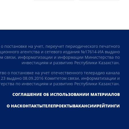
 о постановке на учет, переучет периодического печатного
ционного агентства и сетевого издания №17614-ИА выдано
том связи, информатизации и информации Министерства по
инвестициям и развитию Республики Казахстан.
тво о постановке на учет отечественного телерадио канала
23 выдано 08.09.2016 Комитетом связи, информатизации и
рства по инвестициям и развитию Республики Казахстан.
СОГЛАШЕНИЕ ОБ ИСПОЛЬЗОВАНИИ МАТЕРИАЛОВ
О НАС
КОНТАКТЫ
ТЕЛЕПРОЕКТЫ
ВАКАНСИИ
РЕЙТИНГИ