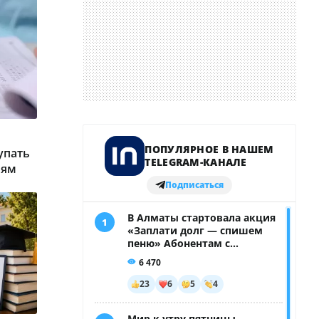
упать
иям