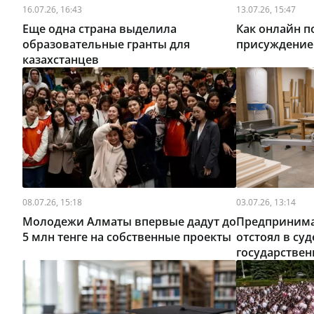
16.07.26, 16:43
13.07.26, 15:47
Еще одна страна выделила
Как онлайн п
образовательные гранты для
присуждение
казахстанцев
08.07.26, 15:18
03.07.26, 13:14
Молодежи Алматы впервые дадут до
Предпринима
5 млн тенге на собственные проекты
отстоял в суд
государствен
Костанайской