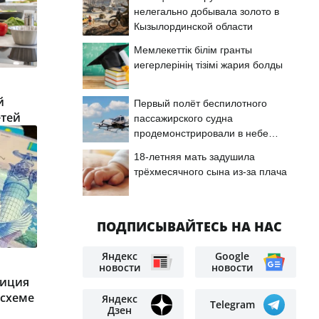
нелегально добывала золото в
Кызылординской области
Мемлекеттік білім гранты
иегерлерінің тізімі жария болды
й
Первый полёт беспилотного
етей
пассажирского судна
продемонстрировали в небе
Астаны
18-летняя мать задушила
трёхмесячного сына из-за плача
ПОДПИСЫВАЙТЕСЬ НА НАС
Яндекс
Google
новости
новости
лиция
 схеме
Яндекс
Telegram
Дзен