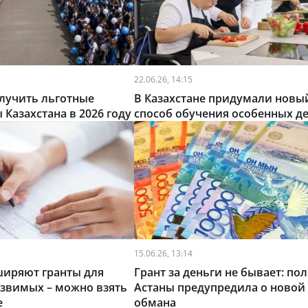
22.06.26, 14:15
лучить льготные
В Казахстане придумали новы
 Казахстана в 2026 году
способ обучения особенных д
15.06.26, 13:14
ширяют гранты для
Грант за деньги не бывает: по
язвимых – можно взять
Астаны предупредила о новой
е
обмана