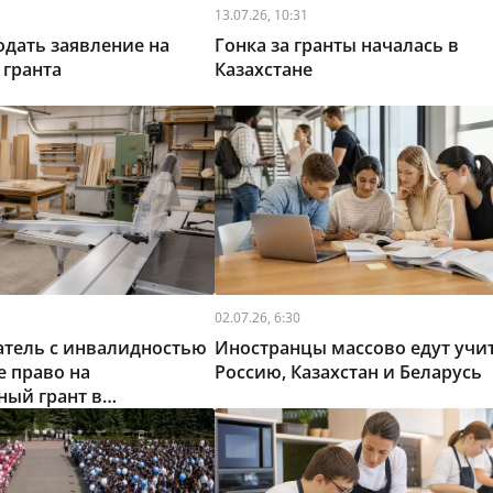
13.07.26, 10:31
одать заявление на
Гонка за гранты началась в
 гранта
Казахстане
02.07.26, 6:30
тель с инвалидностью
Иностранцы массово едут учит
е право на
Россию, Казахстан и Беларусь
ный грант в
 области