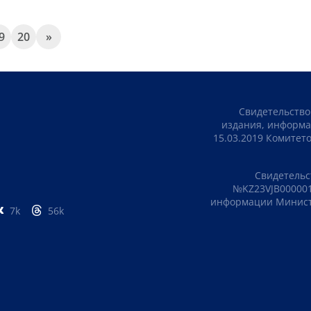
9
20
»
Свидетельство
издания, информа
15.03.2019 Комите
Свидетельс
№KZ23VJB000001
информации Министе
7k
56k