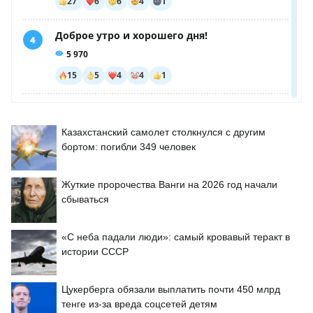
Казахстанский самолет столкнулся с другим
бортом: погибли 349 человек
Жуткие пророчества Ванги на 2026 год начали
сбываться
«С неба падали люди»: самый кровавый теракт в
истории СССР
Цукерберга обязали выплатить почти 450 млрд
тенге из-за вреда соцсетей детям