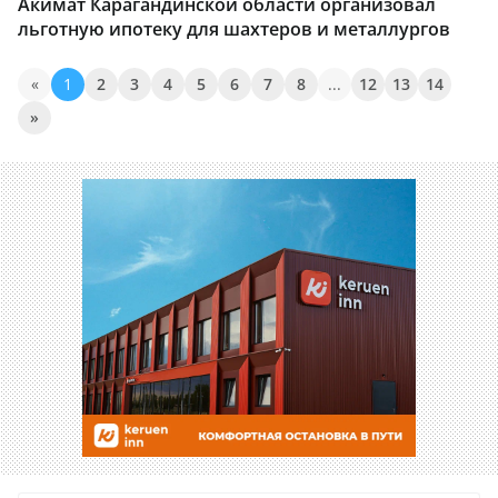
Акимат Карагандинской области организовал
льготную ипотеку для шахтеров и металлургов
«
1
2
3
4
5
6
7
8
...
12
13
14
»