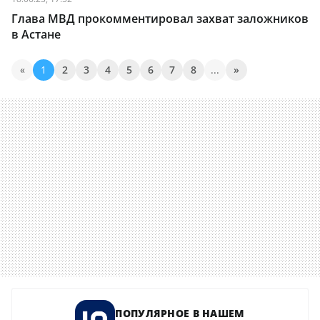
Глава МВД прокомментировал захват заложников
в Астане
«
1
2
3
4
5
6
7
8
...
»