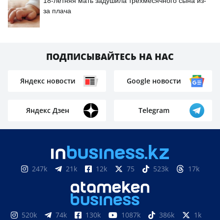
18-летняя мать задушила трёхмесячного сына из-
за плача
ПОДПИСЫВАЙТЕСЬ НА НАС
Яндекс новости
Google новости
Яндекс Дзен
Telegram
247k
21k
12k
75
523k
17k
520k
74k
130k
1087k
386k
1k