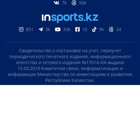
7k
56k
851
3k
33k
10
9k
24
Свидетельство о постановке на учет, переучет
периодического печатного издания, информационного
агентства и сетевого издания №17614-ИА выдано
15.03.2019 Комитетом связи, информатизации и
информации Министерства по инвестициям и развитию
Республики Казахстан.
Свидетельство о постановке на учет отечественного
телерадио канала №KZ23VJB00000123 выдано 08.09.2016
Комитетом связи, информатизации и информации
Министерства по инвестициям и развитию Республики
Казахстан.
СОГЛАШЕНИЕ ОБ ИСПОЛЬЗОВАНИИ МАТЕРИАЛОВ