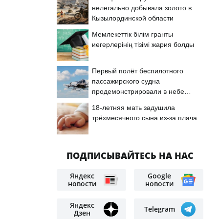
нелегально добывала золото в
Кызылординской области
Мемлекеттік білім гранты
иегерлерінің тізімі жария болды
Первый полёт беспилотного
пассажирского судна
продемонстрировали в небе
Астаны
18-летняя мать задушила
трёхмесячного сына из-за плача
ПОДПИСЫВАЙТЕСЬ НА НАС
Яндекс
Google
новости
новости
Яндекс
Telegram
Дзен