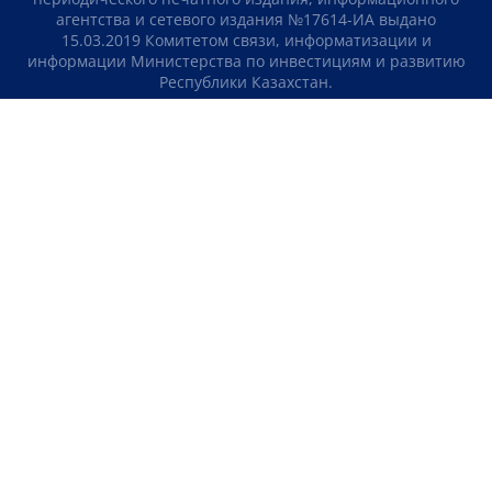
агентства и сетевого издания №17614-ИА выдано
15.03.2019 Комитетом связи, информатизации и
информации Министерства по инвестициям и развитию
Республики Казахстан.
Свидетельство о постановке на учет отечественного
телерадио канала №KZ23VJB00000123 выдано 08.09.2016
Комитетом связи, информатизации и информации
Министерства по инвестициям и развитию Республики
Казахстан.
СОГЛАШЕНИЕ ОБ ИСПОЛЬЗОВАНИИ МАТЕРИАЛОВ
О НАС
КОНТАКТЫ
ТЕЛЕПРОЕКТЫ
ВАКАНСИИ
РЕЙТИНГИ
Медиахолдинг «Atameken Business»
ПОЛИТИКА КОНФИДЕНЦИАЛЬНОСТИ