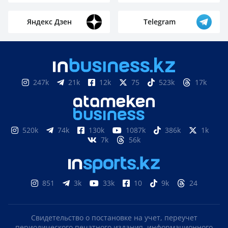
Яндекс Дзен
Telegram
247k
21k
12k
75
523k
17k
520k
74k
130k
1087k
386k
1k
7k
56k
851
3k
33k
10
9k
24
Свидетельство о постановке на учет, переучет
периодического печатного издания, информационного