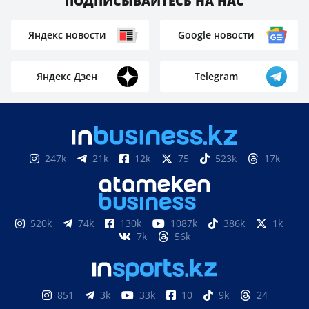
ПОДПИСЫВАЙТЕСЬ НА НАС
Яндекс новости
Google новости
Яндекс Дзен
Telegram
247k
21k
12k
75
523k
17k
520k
74k
130k
1087k
386k
1k
7k
56k
851
3k
33k
10
9k
24