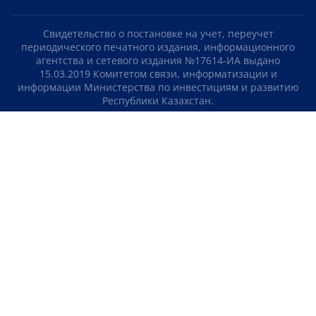
Свидетельство о постановке на учет, переучет
периодического печатного издания, информационного
агентства и сетевого издания №17614-ИА выдано
15.03.2019 Комитетом связи, информатизации и
информации Министерства по инвестициям и развитию
Республики Казахстан.
Свидетельство о постановке на учет отечественного
телерадио канала №KZ23VJB00000123 выдано 08.09.2016
Комитетом связи, информатизации и информации
Министерства по инвестициям и развитию Республики
Казахстан.
СОГЛАШЕНИЕ ОБ ИСПОЛЬЗОВАНИИ МАТЕРИАЛОВ
О НАС
КОНТАКТЫ
ТЕЛЕПРОЕКТЫ
ВАКАНСИИ
РЕЙТИНГИ
Медиахолдинг «Atameken Business»