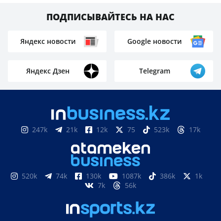
ПОДПИСЫВАЙТЕСЬ НА НАС
Яндекс новости
Google новости
Яндекс Дзен
Telegram
247k
21k
12k
75
523k
17k
520k
74k
130k
1087k
386k
1k
7k
56k