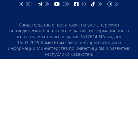
851
3k
33k
10
9k
24
Свидетельство о постановке на учет, переучет
периодического печатного издания, информационного
агентства и сетевого издания №17614-ИА выдано
15.03.2019 Комитетом связи, информатизации и
информации Министерства по инвестициям и развитию
Республики Казахстан.
Свидетельство о постановке на учет отечественного
телерадио канала №KZ23VJB00000123 выдано 08.09.2016
Комитетом связи, информатизации и информации
Министерства по инвестициям и развитию Республики
Казахстан.
СОГЛАШЕНИЕ ОБ ИСПОЛЬЗОВАНИИ МАТЕРИАЛОВ
О НАС
КОНТАКТЫ
ТЕЛЕПРОЕКТЫ
ВАКАНСИИ
РЕЙТИНГИ