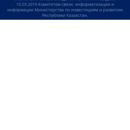
15.03.2019 Комитетом связи, информатизации и
информации Министерства по инвестициям и развитию
Республики Казахстан.
Свидетельство о постановке на учет отечественного
телерадио канала №KZ23VJB00000123 выдано 08.09.2016
Комитетом связи, информатизации и информации
Министерства по инвестициям и развитию Республики
Казахстан.
СОГЛАШЕНИЕ ОБ ИСПОЛЬЗОВАНИИ МАТЕРИАЛОВ
О НАС
КОНТАКТЫ
ТЕЛЕПРОЕКТЫ
ВАКАНСИИ
РЕЙТИНГИ
Медиахолдинг «Atameken Business»
ПОЛИТИКА КОНФИДЕНЦИАЛЬНОСТИ