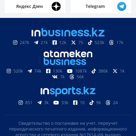
Яндекс Дзен
Telegram
247k
21k
12k
75
523k
17k
520k
74k
130k
1087k
386k
1k
7k
56k
851
3k
33k
10
9k
24
Свидетельство о постановке на учет, переучет
периодического печатного издания, информационного
агентства и сетевого издания №17614-ИА выдано