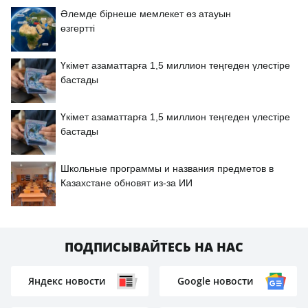
Әлемде бірнеше мемлекет өз атауын
өзгертті
Үкімет азаматтарға 1,5 миллион теңгеден үлестіре
бастады
Үкімет азаматтарға 1,5 миллион теңгеден үлестіре
бастады
Школьные программы и названия предметов в
Казахстане обновят из-за ИИ
ПОДПИСЫВАЙТЕСЬ НА НАС
Яндекс новости
Google новости