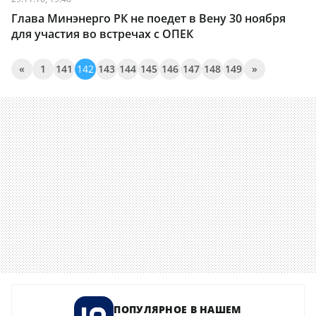
Глава Минэнерго РК не поедет в Вену 30 ноября
для участия во встречах с ОПЕК
«
1
141
142
143
144
145
146
147
148
149
»