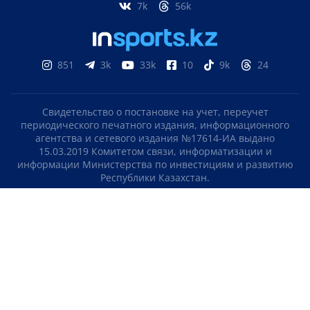
7k
56k
851
3k
33k
10
9k
24
Свидетельство о постановке на учет, переучет
периодического печатного издания, информационного
агентства и сетевого издания №17614-ИА выдано
15.03.2019 Комитетом связи, информатизации и
информации Министерства по инвестициям и развитию
Республики Казахстан.
Свидетельство о постановке на учет отечественного
телерадио канала №KZ23VJB00000123 выдано 08.09.2016
Комитетом связи, информатизации и информации
Министерства по инвестициям и развитию Республики
Казахстан.
СОГЛАШЕНИЕ ОБ ИСПОЛЬЗОВАНИИ МАТЕРИАЛОВ