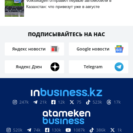
Volkswagen отправил первые автомобили в
Казахстан: что привезут уже в августе
ПОДПИСЫВАЙТЕСЬ НА НАС
Яндекс новости
Google новости
Яндекс Дзен
Telegram
247k
21k
12k
75
523k
17k
520k
74k
130k
1087k
386k
1k