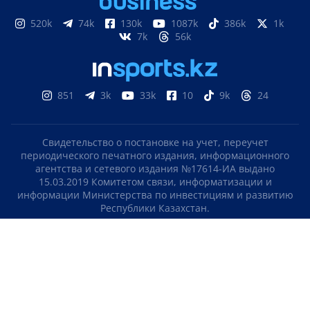
520k
74k
130k
1087k
386k
1k
7k
56k
851
3k
33k
10
9k
24
Свидетельство о постановке на учет, переучет
периодического печатного издания, информационного
агентства и сетевого издания №17614-ИА выдано
15.03.2019 Комитетом связи, информатизации и
информации Министерства по инвестициям и развитию
Республики Казахстан.
Свидетельство о постановке на учет отечественного
телерадио канала №KZ23VJB00000123 выдано 08.09.2016
Комитетом связи, информатизации и информации
Министерства по инвестициям и развитию Республики
Казахстан.