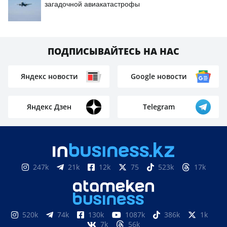
загадочной авиакатастрофы
ПОДПИСЫВАЙТЕСЬ НА НАС
Яндекс новости
Google новости
Яндекс Дзен
Telegram
247k
21k
12k
75
523k
17k
520k
74k
130k
1087k
386k
1k
7k
56k