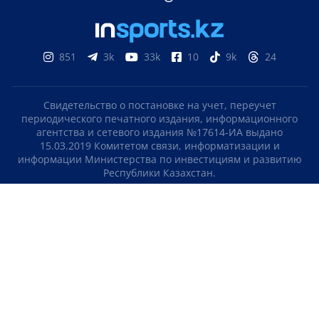
851
3k
33k
10
9k
24
Свидетельство о постановке на учет, переучет
периодического печатного издания, информационного
агентства и сетевого издания №17614-ИА выдано
15.03.2019 Комитетом связи, информатизации и
информации Министерства по инвестициям и развитию
Республики Казахстан.
Свидетельство о постановке на учет отечественного
телерадио канала №KZ23VJB00000123 выдано 08.09.2016
Комитетом связи, информатизации и информации
Министерства по инвестициям и развитию Республики
Казахстан.
СОГЛАШЕНИЕ ОБ ИСПОЛЬЗОВАНИИ МАТЕРИАЛОВ