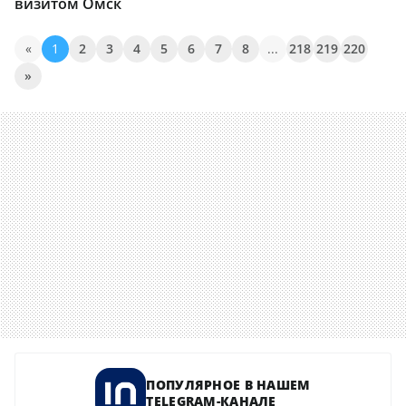
визитом Омск
«
1
2
3
4
5
6
7
8
...
218
219
220
»