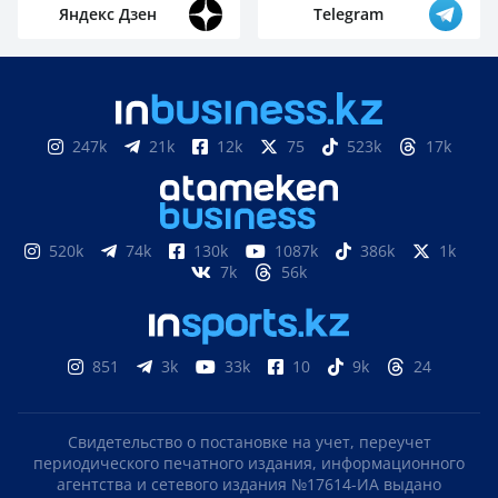
Яндекс Дзен
Telegram
247k
21k
12k
75
523k
17k
520k
74k
130k
1087k
386k
1k
7k
56k
851
3k
33k
10
9k
24
Свидетельство о постановке на учет, переучет
периодического печатного издания, информационного
агентства и сетевого издания №17614-ИА выдано