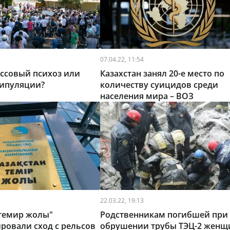
07.04.22, 11:54
ссовый психоз или
Казахстан занял 20-е место по
нипуляции?
количеству суицидов среди
населения мира – ВОЗ
22.03.22, 19:13
 темир жолы"
Родственникам погибшей при
ровали сход с рельсов
обрушении трубы ТЭЦ-2 жен