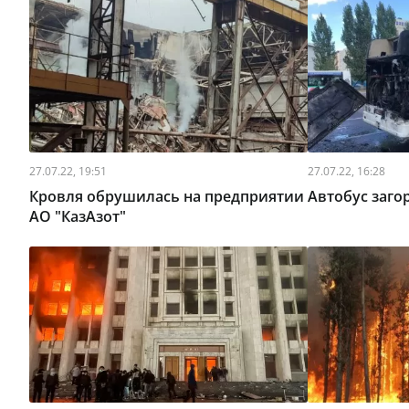
27.07.22, 19:51
27.07.22, 16:28
Кровля обрушилась на предприятии
Автобус заго
АО "КазАзот"