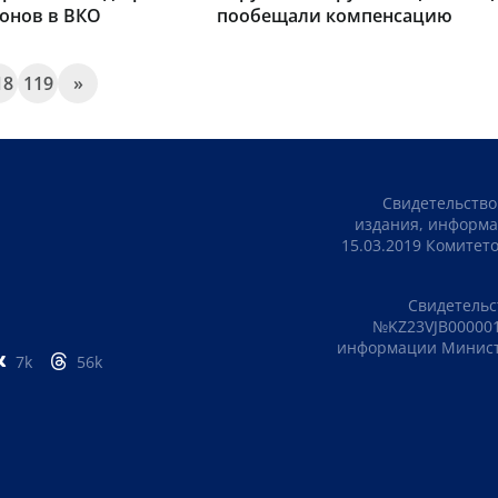
онов в ВКО
пообещали компенсацию
18
119
»
Свидетельство
издания, информа
15.03.2019 Комите
Свидетельс
№KZ23VJB000001
информации Министе
7k
56k