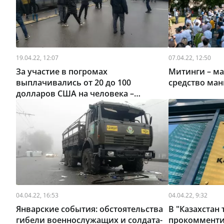
19.04.22, 12:07
07.04.22, 12:50
За участие в погромах
Митинги – ма
выплачивались от 20 до 100
средство ма
долларов США на человека –
Генпрокуратура
04.04.22, 16:53
04.04.22, 9:32
Январские события: обстоятельства
В "Казахстан
гибели военнослужащих и солдата-
прокомменти