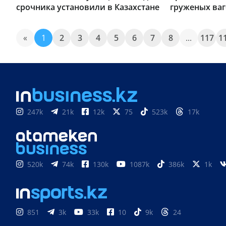
срочника установили в Казахстане
груженых ваг
«
1
2
3
4
5
6
7
8
...
117
1
247k
21k
12k
75
523k
17k
520k
74k
130k
1087k
386k
1k
851
3k
33k
10
9k
24