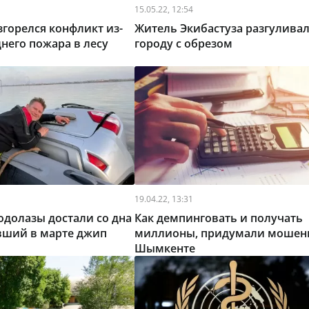
15.05.22, 12:54
згорелся конфликт из-
Житель Экибастуза разгуливал
него пожара в лесу
городу с обрезом
19.04.22, 13:31
одолазы достали со дна
Как демпинговать и получать
вший в марте джип
миллионы, придумали мошен
Шымкенте