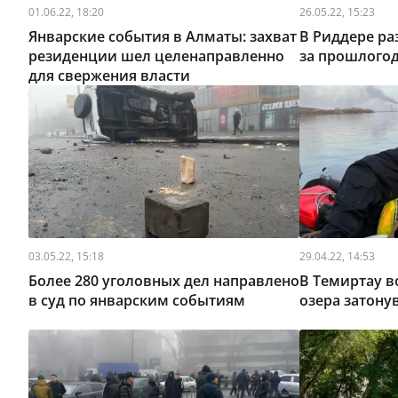
01.06.22, 18:20
26.05.22, 15:23
Январские события в Алматы: захват
В Риддере ра
резиденции шел целенаправленно
за прошлогод
для свержения власти
03.05.22, 15:18
29.04.22, 14:53
Более 280 уголовных дел направлено
В Темиртау в
в суд по январским событиям
озера затону