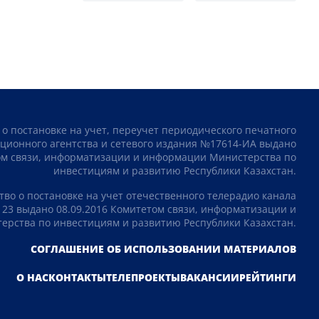
 о постановке на учет, переучет периодического печатного
ционного агентства и сетевого издания №17614-ИА выдано
том связи, информатизации и информации Министерства по
инвестициям и развитию Республики Казахстан.
тво о постановке на учет отечественного телерадио канала
23 выдано 08.09.2016 Комитетом связи, информатизации и
рства по инвестициям и развитию Республики Казахстан.
СОГЛАШЕНИЕ ОБ ИСПОЛЬЗОВАНИИ МАТЕРИАЛОВ
О НАС
КОНТАКТЫ
ТЕЛЕПРОЕКТЫ
ВАКАНСИИ
РЕЙТИНГИ