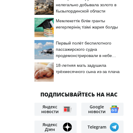
нелегально добывала золото в
Кызылординской области
Мемлекеттік білім гранты
иегерлерінің тізімі жария болды
Первый полёт беспилотного
пассажирского судна
продемонстрировали в небе
Астаны
18-летняя мать задушила
трёхмесячного сына из-за плача
ПОДПИСЫВАЙТЕСЬ НА НАС
Яндекс
Google
новости
новости
Яндекс
Telegram
Дзен