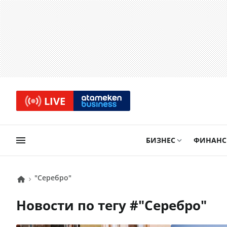
LIVE
БИЗНЕС
ФИНАН
"серебро"
Новости по тегу #
"серебро"