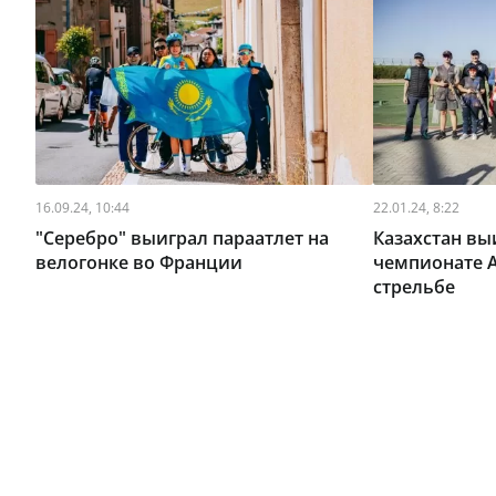
16.09.24, 10:44
22.01.24, 8:22
"Серебро" выиграл параатлет на
Казахстан вы
велогонке во Франции
чемпионате А
стрельбе