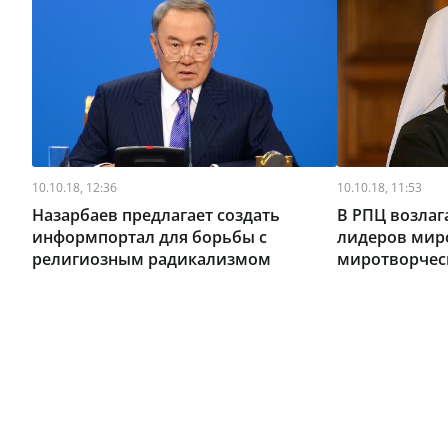
10.10.18, 12:36
10.10.18, 11:53
Назарбаев предлагает создать
В РПЦ возлаг
информпортал для борьбы с
лидеров мир
религиозным радикализмом
миротворчес
межрелигиоз