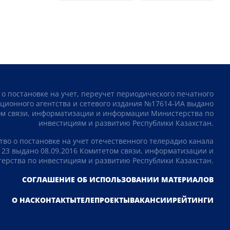
 о постановке на учет, переучет периодического печатного
ционного агентства и сетевого издания №17614-ИА выдано
том связи, информатизации и информации Министерства по
инвестициям и развитию Республики Казахстан.
тво о постановке на учет отечественного телерадио канала
23 выдано 08.09.2016 Комитетом связи, информатизации и
рства по инвестициям и развитию Республики Казахстан.
СОГЛАШЕНИЕ ОБ ИСПОЛЬЗОВАНИИ МАТЕРИАЛОВ
О НАС
КОНТАКТЫ
ТЕЛЕПРОЕКТЫ
ВАКАНСИИ
РЕЙТИНГИ