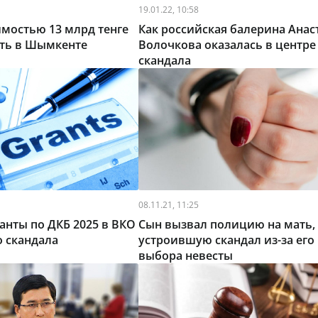
19.01.22, 10:58
имостью 13 млрд тенге
Как российская балерина Анас
ить в Шымкенте
Волочкова оказалась в центре
скандала
08.11.21, 11:25
ранты по ДКБ 2025 в ВКО
Сын вызвал полицию на мать,
о скандала
устроившую скандал из-за его
выбора невесты