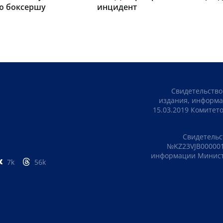
ую боксершу
инцидент
Свидетельство
издания, информа
15.03.2019 Комите
Свидетельс
№KZ23VJB000001
информации Министе
7k
56k