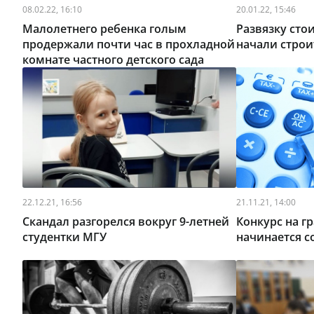
08.02.22, 16:10
20.01.22, 15:46
Малолетнего ребенка голым
Развязку сто
продержали почти час в прохладной
начали стро
комнате частного детского сада
22.12.21, 16:56
21.11.21, 14:00
Скандал разгорелся вокруг 9-летней
Конкурс на г
студентки МГУ
начинается с