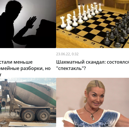
23.06.22, 0:32
 стали меньше
Шахматный скандал: состоялс
емейные разборки, но
"спектакль"?
т