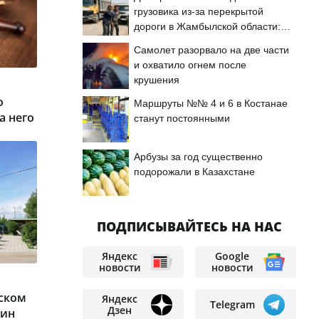
грузовика из-за перекрытой
дороги в Жамбылской области:
подробности
Самолет разорвало на две части
и охватило огнем после
крушения
о
Маршруты №№ 4 и 6 в Костанае
а него
станут постоянными
Арбузы за год существенно
подорожали в Казахстане
ПОДПИСЫВАЙТЕСЬ НА НАС
Яндекс
Google
новости
новости
зском
Яндекс
Telegram
Дзен
дин