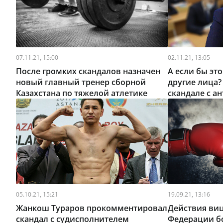
07.11.21, 15:00
02.11.21, 13:05
После громких скандалов назначен
А если бы эт
новый главный тренер сборной
другие лица?
Казахстана по тяжелой атлетике
скандале с а
05.10.21, 15:21
19.09.21, 13:16
Жанкош Тураров прокомментировал
Действия ви
скандал с судисполнителем
Федерации б