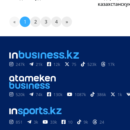
казахстанск
«
1
2
3
4
»
247k
21k
12k
75
523k
17k
520k
74k
130k
1087k
386k
1k
851
3k
33k
10
9k
24