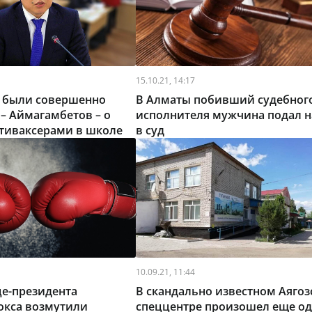
15.10.21, 14:17
о были совершенно
В Алматы побивший судебног
 – Аймагамбетов – о
исполнителя мужчина подал н
нтиваксерами в школе
в суд
10.09.21, 11:44
це-президента
В скандально известном Аяго
окса возмутили
спеццентре произошел еще о