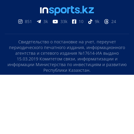
851
3k
33k
10
9k
24
Свидетельство о постановке на учет, переучет
периодического печатного издания, информационного
агентства и сетевого издания №17614-ИА выдано
15.03.2019 Комитетом связи, информатизации и
информации Министерства по инвестициям и развитию
Республики Казахстан.
Свидетельство о постановке на учет отечественного
телерадио канала №KZ23VJB00000123 выдано 08.09.2016
Комитетом связи, информатизации и информации
Министерства по инвестициям и развитию Республики
Казахстан.
СОГЛАШЕНИЕ ОБ ИСПОЛЬЗОВАНИИ МАТЕРИАЛОВ
О НАС
КОНТАКТЫ
ТЕЛЕПРОЕКТЫ
ВАКАНСИИ