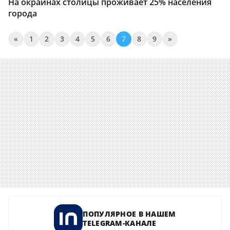
На окраинах столицы проживает 25% населения
города
«
1
2
3
4
5
6
7
8
9
»