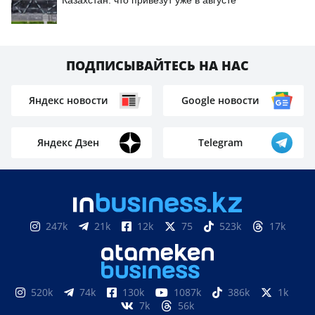
Казахстан: что привезут уже в августе
ПОДПИСЫВАЙТЕСЬ НА НАС
Яндекс новости
Google новости
Яндекс Дзен
Telegram
247k
21k
12k
75
523k
17k
520k
74k
130k
1087k
386k
1k
7k
56k