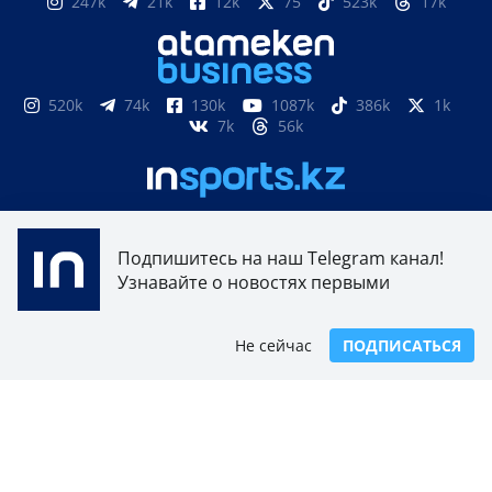
247k
21k
12k
75
523k
17k
520k
74k
130k
1087k
386k
1k
7k
56k
851
3k
33k
10
9k
24
Подпишитесь на наш Telegram канал!
Узнавайте о новостях первыми
Свидетельство о постановке на учет, переучет
периодического печатного издания, информационного
агентства и сетевого издания №17614-ИА выдано
Не сейчас
ПОДПИСАТЬСЯ
15.03.2019 Комитетом связи, информатизации и
информации Министерства по инвестициям и развитию
Республики Казахстан.
Свидетельство о постановке на учет отечественного
телерадио канала №KZ23VJB00000123 выдано 08.09.2016
Комитетом связи, информатизации и информации