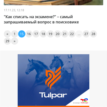
17.11.23, 12:18
"Как списать на экзамене?" – самый
запрашиваемый вопрос в поисковике
«
1
15
16
17
18
19
20
21
22
...
27
28
29
»