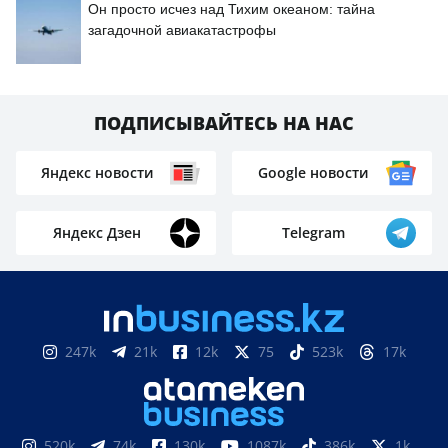
Он просто исчез над Тихим океаном: тайна
загадочной авиакатастрофы
ПОДПИСЫВАЙТЕСЬ НА НАС
Яндекс новости
Google новости
Яндекс Дзен
Telegram
247k
21k
12k
75
523k
17k
520k
74k
130k
1087k
386k
1k