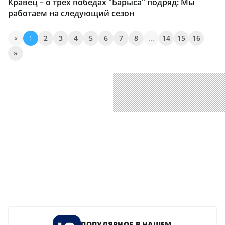
Кравец – о трех победах "Барыса" подряд: Мы
работаем на следующий сезон
«
1
2
3
4
5
6
7
8
...
14
15
16
»