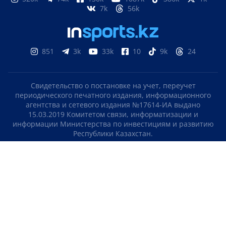
7k
56k
851
3k
33k
10
9k
24
Свидетельство о постановке на учет, переучет
периодического печатного издания, информационного
агентства и сетевого издания №17614-ИА выдано
15.03.2019 Комитетом связи, информатизации и
информации Министерства по инвестициям и развитию
Республики Казахстан.
Свидетельство о постановке на учет отечественного
телерадио канала №KZ23VJB00000123 выдано 08.09.2016
Комитетом связи, информатизации и информации
Министерства по инвестициям и развитию Республики
Казахстан.
СОГЛАШЕНИЕ ОБ ИСПОЛЬЗОВАНИИ МАТЕРИАЛОВ