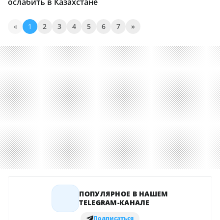
ослабить в Казахстане
«
1
2
3
4
5
6
7
»