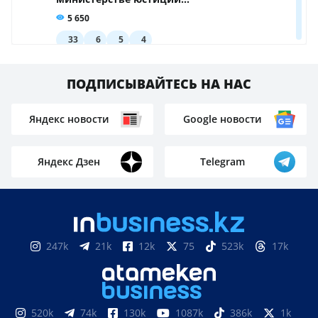
ПОДПИСЫВАЙТЕСЬ НА НАС
Яндекс новости
Google новости
Яндекс Дзен
Telegram
247k
21k
12k
75
523k
17k
520k
74k
130k
1087k
386k
1k