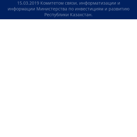
15.03.2019 Комитетом связи, информатизации и
информации Министерства по инвестициям и развитию
Республики Казахстан.
Свидетельство о постановке на учет отечественного
телерадио канала №KZ23VJB00000123 выдано 08.09.2016
Комитетом связи, информатизации и информации
Министерства по инвестициям и развитию Республики
Казахстан.
СОГЛАШЕНИЕ ОБ ИСПОЛЬЗОВАНИИ МАТЕРИАЛОВ
О НАС
КОНТАКТЫ
ТЕЛЕПРОЕКТЫ
ВАКАНСИИ
РЕЙТИНГИ
Медиахолдинг «Atameken Business»
ПОЛИТИКА КОНФИДЕНЦИАЛЬНОСТИ