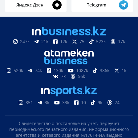
Яндекс Дзен
Telegram
247k
21k
12k
75
523k
17k
520k
74k
130k
1087k
386k
1k
7k
56k
851
3k
33k
10
9k
24
Свидетельство о постановке на учет, переучет
периодического печатного издания, информационного
агентства и сетевого издания №17614-ИА выдано