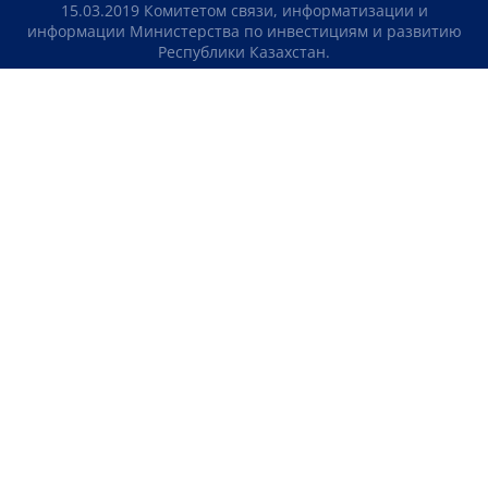
15.03.2019 Комитетом связи, информатизации и
информации Министерства по инвестициям и развитию
Республики Казахстан.
Свидетельство о постановке на учет отечественного
телерадио канала №KZ23VJB00000123 выдано 08.09.2016
Комитетом связи, информатизации и информации
Министерства по инвестициям и развитию Республики
Казахстан.
СОГЛАШЕНИЕ ОБ ИСПОЛЬЗОВАНИИ МАТЕРИАЛОВ
О НАС
КОНТАКТЫ
ТЕЛЕПРОЕКТЫ
ВАКАНСИИ
РЕЙТИНГИ
Медиахолдинг «Atameken Business»
ПОЛИТИКА КОНФИДЕНЦИАЛЬНОСТИ