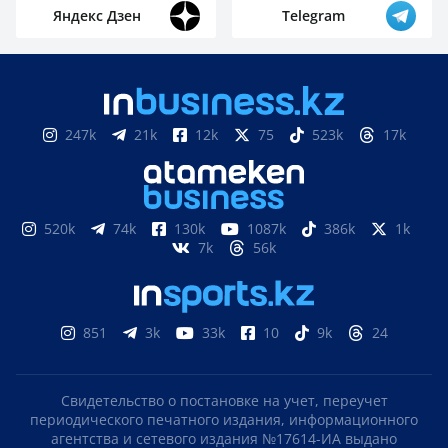
Яндекс Дзен
Telegram
247k
21k
12k
75
523k
17k
520k
74k
130k
1087k
386k
1k
7k
56k
851
3k
33k
10
9k
24
Свидетельство о постановке на учет, переучет
периодического печатного издания, информационного
агентства и сетевого издания №17614-ИА выдано