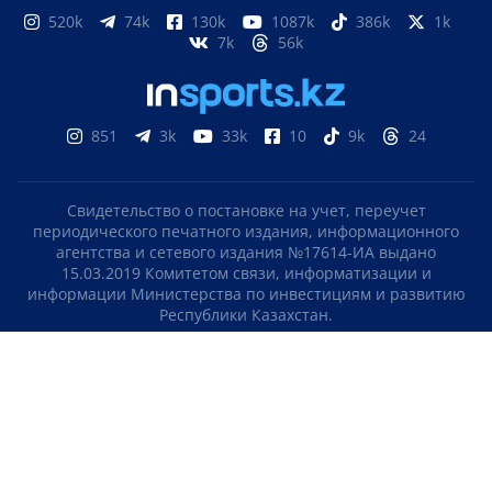
520k
74k
130k
1087k
386k
1k
7k
56k
851
3k
33k
10
9k
24
Свидетельство о постановке на учет, переучет
периодического печатного издания, информационного
агентства и сетевого издания №17614-ИА выдано
15.03.2019 Комитетом связи, информатизации и
информации Министерства по инвестициям и развитию
Республики Казахстан.
Свидетельство о постановке на учет отечественного
телерадио канала №KZ23VJB00000123 выдано 08.09.2016
Комитетом связи, информатизации и информации
Министерства по инвестициям и развитию Республики
Казахстан.
СОГЛАШЕНИЕ ОБ ИСПОЛЬЗОВАНИИ МАТЕРИАЛОВ