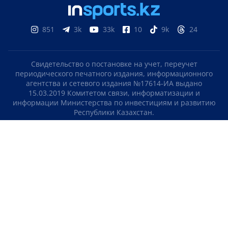
851
3k
33k
10
9k
24
Свидетельство о постановке на учет, переучет
периодического печатного издания, информационного
агентства и сетевого издания №17614-ИА выдано
15.03.2019 Комитетом связи, информатизации и
информации Министерства по инвестициям и развитию
Республики Казахстан.
Свидетельство о постановке на учет отечественного
телерадио канала №KZ23VJB00000123 выдано 08.09.2016
Комитетом связи, информатизации и информации
Министерства по инвестициям и развитию Республики
Казахстан.
СОГЛАШЕНИЕ ОБ ИСПОЛЬЗОВАНИИ МАТЕРИАЛОВ
О НАС
КОНТАКТЫ
ТЕЛЕПРОЕКТЫ
ВАКАНСИИ