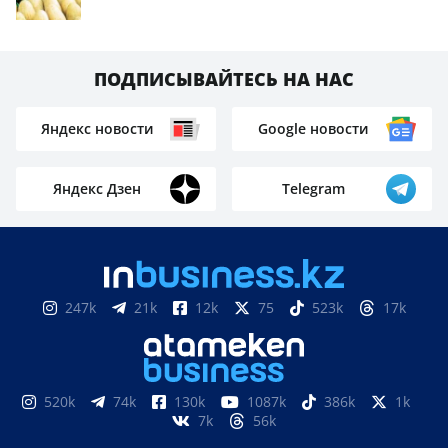
ПОДПИСЫВАЙТЕСЬ НА НАС
Яндекс новости
Google новости
Яндекс Дзен
Telegram
247k
21k
12k
75
523k
17k
520k
74k
130k
1087k
386k
1k
7k
56k