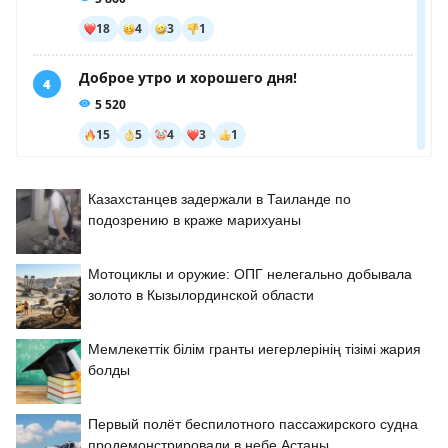
Казахстанцев задержали в Таиланде по
подозрению в краже марихуаны
Мотоциклы и оружие: ОПГ нелегально добывала
золото в Кызылординской области
Мемлекеттік білім гранты иегерлерінің тізімі жария
болды
Первый полёт беспилотного пассажирского судна
продемонстрировали в небе Астаны