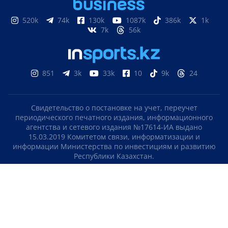
520k
74k
130k
1087k
386k
1k
7k
56k
851
3k
33k
10
9k
24
Свидетельство о постановке на учет, переучет
периодического печатного издания, информационного
агентства и сетевого издания №17614-ИА выдано
15.03.2019 Комитетом связи, информатизации и
информации Министерства по инвестициям и развитию
Республики Казахстан.
Свидетельство о постановке на учет отечественного
телерадио канала №KZ23VJB00000123 выдано 08.09.2016
Комитетом связи, информатизации и информации
Министерства по инвестициям и развитию Республики
Казахстан.