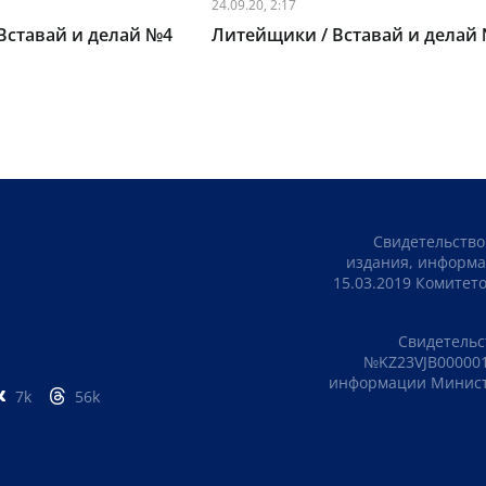
24.09.20, 2:17
Вставай и делай №4
Литейщики / Вставай и делай
Свидетельство
издания, информа
15.03.2019 Комите
Свидетельс
№KZ23VJB000001
информации Министе
7k
56k