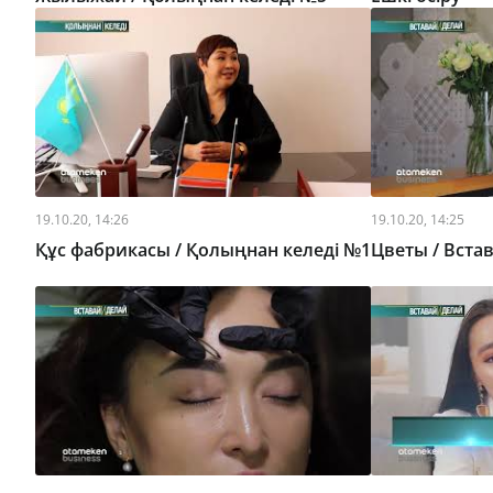
19.10.20, 14:26
19.10.20, 14:25
Құс фабрикасы / Қолыңнан келеді №1
Цветы / Вста