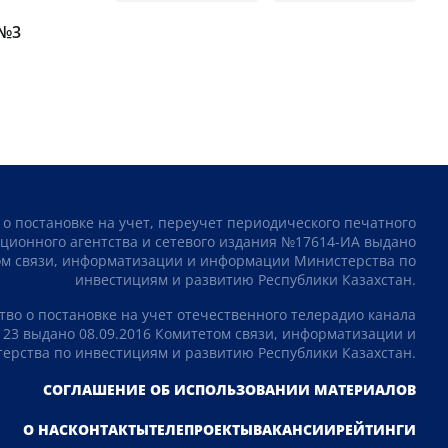
 №3
 о постановке на учет, переучет периодического печатного
ционного агентства и сетевого издания №17614-ИА выдано
том связи, информатизации и информации Министерства по
инвестициям и развитию Республики Казахстан.
тво о постановке на учет отечественного телерадио канала
23 выдано 08.09.2016 Комитетом связи, информатизации и
рства по инвестициям и развитию Республики Казахстан.
СОГЛАШЕНИЕ ОБ ИСПОЛЬЗОВАНИИ МАТЕРИАЛОВ
О НАС
КОНТАКТЫ
ТЕЛЕПРОЕКТЫ
ВАКАНСИИ
РЕЙТИНГИ