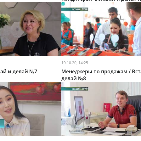
19.10.20, 14:25
вай и делай №7
Менеджеры по продажам / Вст
делай №8