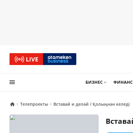
LIVE
БИЗНЕС
ФИНАН
Телепроекты
Вставай и делай / Қолыңнан келеді
Встава