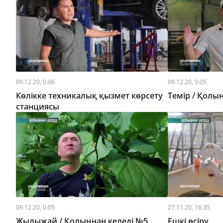
09.12.20, 0:06
09.12.20, 0:05
Көлікке техникалық қызмет көрсету
Темір / Қолы
станциясы
09.12.20, 0:05
27.11.20, 16:35
Жылыжай / Қолыңнан келеді №5
Ешкі өсіру