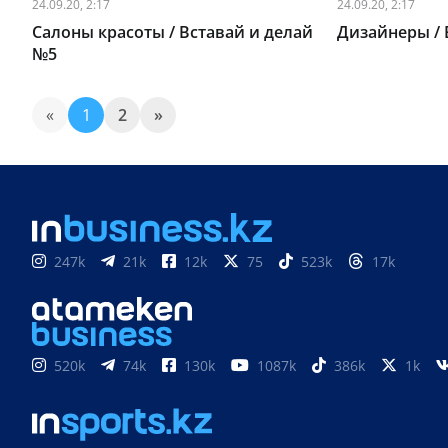
24.09.20, 2:17
24.09.20, 2:17
Салоны красоты / Вставай и делай
Дизайнеры / 
№5
«
1
2
»
247k
21k
12k
75
523k
17k
520k
74k
130k
1087k
386k
1k