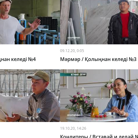
09.12.20, 0:05
ңнан келеді №4
Мәрмәр / Қолыңнан келеді №3
19.10.20, 14:26
Кондитеры / Вставай и делай 