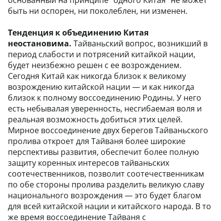
основанный на принципе "одного Китая" не может
быть ни оспорен, ни поколеблен, ни изменен.
Тенденция к объединению Китая
неостановима.
Тайваньский вопрос, возникший в
период слабости и потрясений китайкой нации,
будет неизбежно решен с ее возрождением.
Сегодня Китай как никогда близок к великому
возрождению китайской нации — и как никогда
близок к полному воссоединению Родины. У него
есть небывалая уверенность, несгибаемая воля и
реальная возможность добиться этих целей.
Мирное воссоединение двух берегов Тайваньского
пролива откроет для Тайваня более широкие
перспективы развития, обеспечит более полную
защиту коренных интересов тайваньских
соотечественников, позволит соотечественникам
по обе стороны пролива разделить великую славу
национального возрождения — это будет благом
для всей китайской нации и китайского народа. В то
же время воссоединение Тайваня с