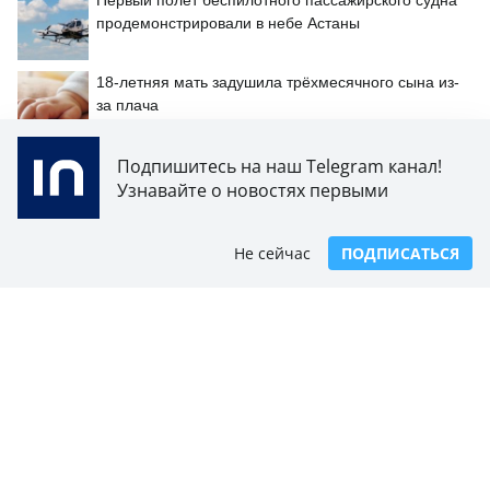
Первый полёт беспилотного пассажирского судна
продемонстрировали в небе Астаны
18-летняя мать задушила трёхмесячного сына из-
за плача
Подпишитесь на наш Telegram канал!
Узнавайте о новостях первыми
ПОДПИСЫВАЙТЕСЬ НА НАС
Не сейчас
ПОДПИСАТЬСЯ
Яндекс новости
Google новости
Яндекс Дзен
Telegram
247k
21k
12k
75
523k
17k