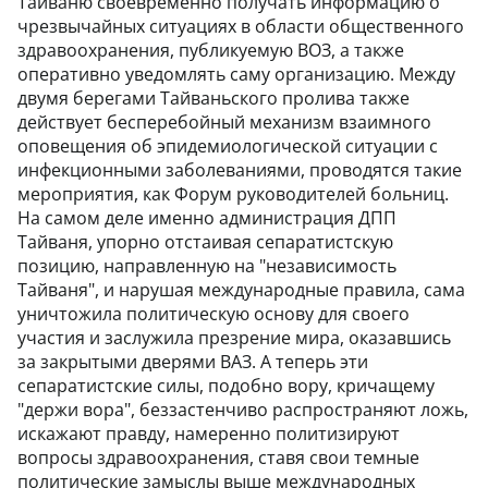
Тайваню своевременно получать информацию о
чрезвычайных ситуациях в области общественного
здравоохранения, публикуемую ВОЗ, а также
оперативно уведомлять саму организацию. Между
двумя берегами Тайваньского пролива также
действует бесперебойный механизм взаимного
оповещения об эпидемиологической ситуации с
инфекционными заболеваниями, проводятся такие
мероприятия, как Форум руководителей больниц.
На самом деле именно администрация ДПП
Тайваня, упорно отстаивая сепаратистскую
позицию, направленную на "независимость
Тайваня", и нарушая международные правила, сама
уничтожила политическую основу для своего
участия и заслужила презрение мира, оказавшись
за закрытыми дверями ВАЗ. А теперь эти
сепаратистские силы, подобно вору, кричащему
"держи вора", беззастенчиво распространяют ложь,
искажают правду, намеренно политизируют
вопросы здравоохранения, ставя свои темные
политические замыслы выше международных