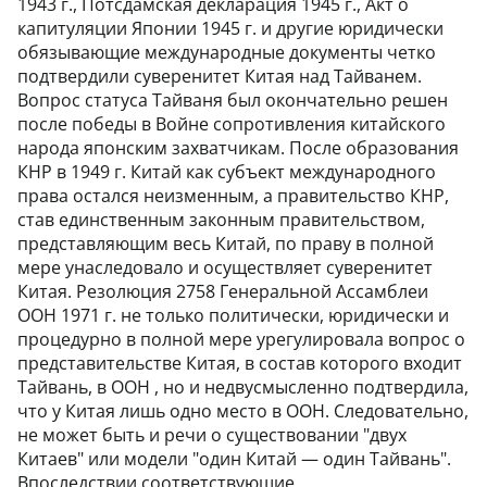
1943 г., Потсдамская декларация 1945 г., Акт о
капитуляции Японии 1945 г. и другие юридически
обязывающие международные документы четко
подтвердили суверенитет Китая над Тайванем.
Вопрос статуса Тайваня был окончательно решен
после победы в Войне сопротивления китайского
народа японским захватчикам. После образования
КНР в 1949 г. Китай как субъект международного
права остался неизменным, а правительство КНР,
став единственным законным правительством,
представляющим весь Китай, по праву в полной
мере унаследовало и осуществляет суверенитет
Китая. Резолюция 2758 Генеральной Ассамблеи
ООН 1971 г. не только политически, юридически и
процедурно в полной мере урегулировала вопрос о
представительстве Китая, в состав которого входит
Тайвань, в ООН , но и недвусмысленно подтвердила,
что у Китая лишь одно место в ООН. Следовательно,
не может быть и речи о существовании "двух
Китаев" или модели "один Китай — один Тайвань".
Впоследствии соответствующие