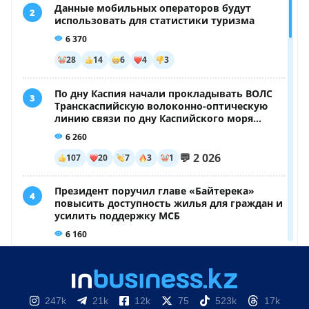
247k
21k
12k
75
523k
17k