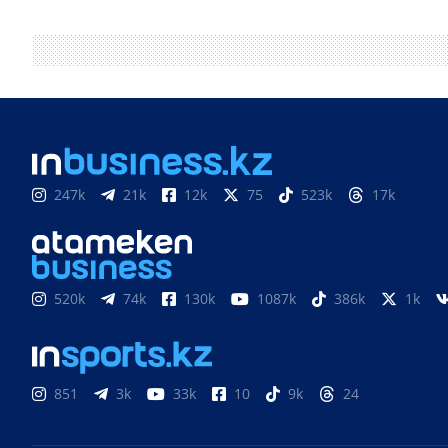
247k
21k
12k
75
523k
17k
520k
74k
130k
1087k
386k
1k
851
3k
33k
10
9k
24