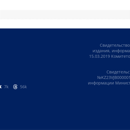
Свидетельство
издания, информа
15.03.2019 Комите
Свидетельс
№KZ23VJB000001
информации Министе
7k
56k