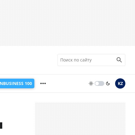
INBUSINESS 100
KZ
ы