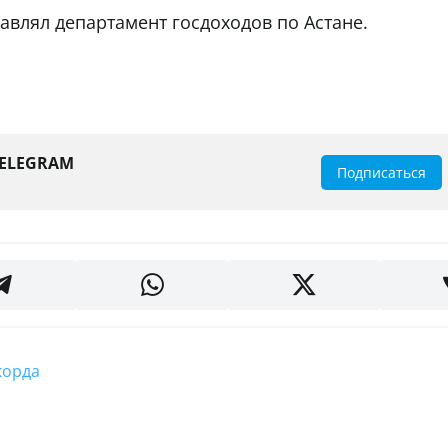
авлял департамент госдоходов по Астане.
TELEGRAM
Подписаться
#Акорда