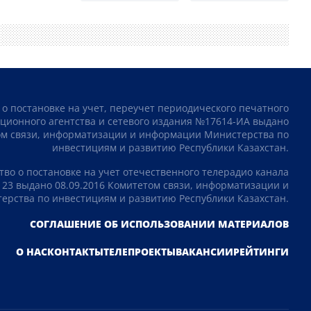
 о постановке на учет, переучет периодического печатного
ционного агентства и сетевого издания №17614-ИА выдано
том связи, информатизации и информации Министерства по
инвестициям и развитию Республики Казахстан.
тво о постановке на учет отечественного телерадио канала
23 выдано 08.09.2016 Комитетом связи, информатизации и
рства по инвестициям и развитию Республики Казахстан.
СОГЛАШЕНИЕ ОБ ИСПОЛЬЗОВАНИИ МАТЕРИАЛОВ
О НАС
КОНТАКТЫ
ТЕЛЕПРОЕКТЫ
ВАКАНСИИ
РЕЙТИНГИ