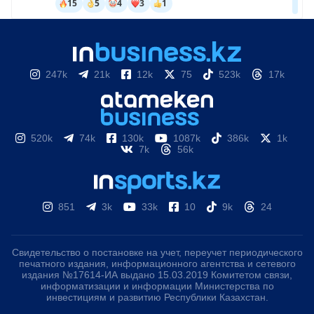
247k
21k
12k
75
523k
17k
520k
74k
130k
1087k
386k
1k
7k
56k
851
3k
33k
10
9k
24
Свидетельство о постановке на учет, переучет периодического
печатного издания, информационного агентства и сетевого
издания №17614-ИА выдано 15.03.2019 Комитетом связи,
информатизации и информации Министерства по
инвестициям и развитию Республики Казахстан.