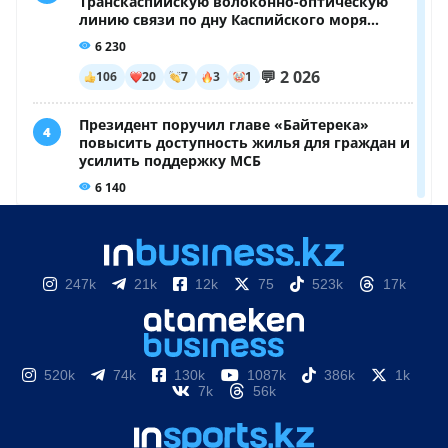
247k
21k
12k
75
523k
17k
520k
74k
130k
1087k
386k
1k
7k
56k