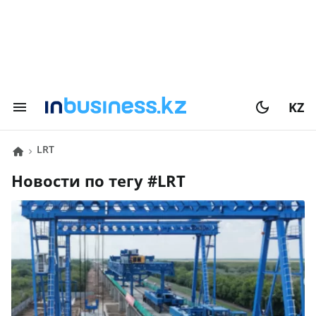
KZ
LRT
Новости по тегу #
LRT