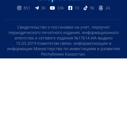
851
3k
33k
10
9k
24
Свидетельство о постановке на учет, переучет
периодического печатного издания, информационного
агентства и сетевого издания №17614-ИА выдано
15.03.2019 Комитетом связи, информатизации и
информации Министерства по инвестициям и развитию
Республики Казахстан.
Свидетельство о постановке на учет отечественного
телерадио канала №KZ23VJB00000123 выдано 08.09.2016
Комитетом связи, информатизации и информации
Министерства по инвестициям и развитию Республики
Казахстан.
СОГЛАШЕНИЕ ОБ ИСПОЛЬЗОВАНИИ МАТЕРИАЛОВ
О НАС
КОНТАКТЫ
ТЕЛЕПРОЕКТЫ
ВАКАНСИИ
РЕЙТИНГИ