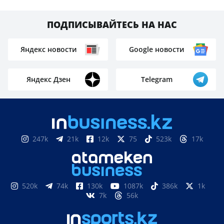
ПОДПИСЫВАЙТЕСЬ НА НАС
Яндекс новости
Google новости
Яндекс Дзен
Telegram
247k
21k
12k
75
523k
17k
520k
74k
130k
1087k
386k
1k
7k
56k