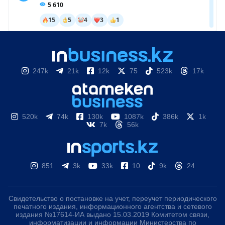
247k
21k
12k
75
523k
17k
520k
74k
130k
1087k
386k
1k
7k
56k
851
3k
33k
10
9k
24
Свидетельство о постановке на учет, переучет периодического
печатного издания, информационного агентства и сетевого
издания №17614-ИА выдано 15.03.2019 Комитетом связи,
информатизации и информации Министерства по