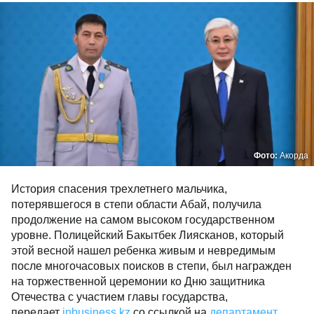
Фото:
Акорда
История спасения трехлетнего мальчика,
потерявшегося в степи области Абай, получила
продолжение на самом высоком государственном
уровне. Полицейский Бакытбек Лиясканов, который
этой весной нашел ребенка живым и невредимым
после многочасовых поисков в степи, был награжден
на торжественной церемонии ко Дню защитника
Отечества с участием главы государства,
передает
inbusiness.kz
со ссылкой на
департамент