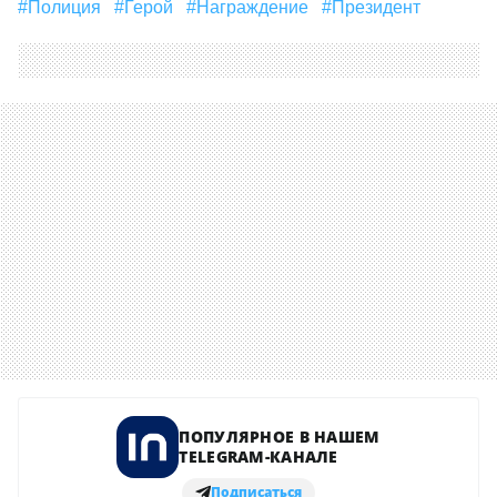
#полиция
#Герой
#награждение
#президент