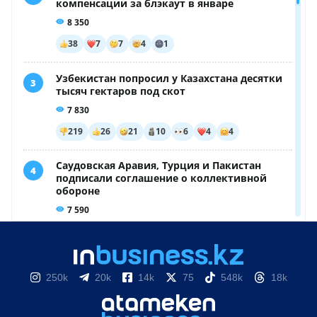
250k
20k
14k
75
548k
18k