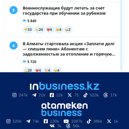
247k
21k
12k
75
523k
17k
520k
74k
130k
1087k
386k
1k
7k
56k