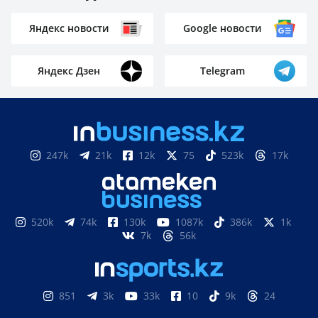
Яндекс новости
Google новости
Яндекс Дзен
Telegram
247k
21k
12k
75
523k
17k
520k
74k
130k
1087k
386k
1k
7k
56k
851
3k
33k
10
9k
24