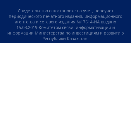
Свидетельство о постановке на учет, переучет
периодического печатного издания, информационного
агентства и сетевого издания №17614-ИА выдано
15.03.2019 Комитетом связи, информатизации и
информации Министерства по инвестициям и развитию
Республики Казахстан.
Свидетельство о постановке на учет отечественного
телерадио канала №KZ23VJB00000123 выдано 08.09.2016
Комитетом связи, информатизации и информации
Министерства по инвестициям и развитию Республики
Казахстан.
СОГЛАШЕНИЕ ОБ ИСПОЛЬЗОВАНИИ МАТЕРИАЛОВ
О НАС
КОНТАКТЫ
ТЕЛЕПРОЕКТЫ
ВАКАНСИИ
РЕЙТИНГИ
Медиахолдинг «Atameken Business»