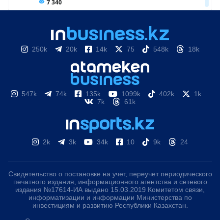
250k
20k
14k
75
548k
18k
547k
74k
135k
1099k
402k
1k
7k
61k
2k
3k
34k
10
9k
24
Свидетельство о постановке на учет, переучет периодического
печатного издания, информационного агентства и сетевого
издания №17614-ИА выдано 15.03.2019 Комитетом связи,
информатизации и информации Министерства по
инвестициям и развитию Республики Казахстан.