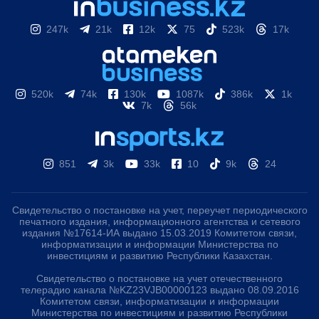
247k
21k
12k
75
523k
17k
520k
74k
130k
1087k
386k
1k
7k
56k
851
3k
33k
10
9k
24
Свидетельство о постановке на учет, переучет периодического
печатного издания, информационного агентства и сетевого
издания №17614-ИА выдано 15.03.2019 Комитетом связи,
информатизации и информации Министерства по
инвестициям и развитию Республики Казахстан.
Свидетельство о постановке на учет отечественного
телерадио канала №KZ23VJB00000123 выдано 08.09.2016
Комитетом связи, информатизации и информации
Министерства по инвестициям и развитию Республики