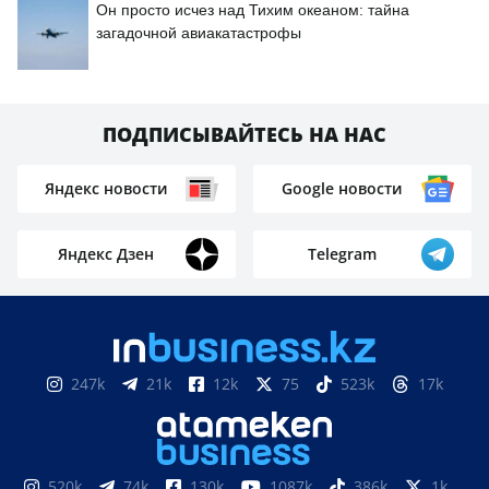
Он просто исчез над Тихим океаном: тайна
загадочной авиакатастрофы
ПОДПИСЫВАЙТЕСЬ НА НАС
Яндекс новости
Google новости
Яндекс Дзен
Telegram
247k
21k
12k
75
523k
17k
520k
74k
130k
1087k
386k
1k