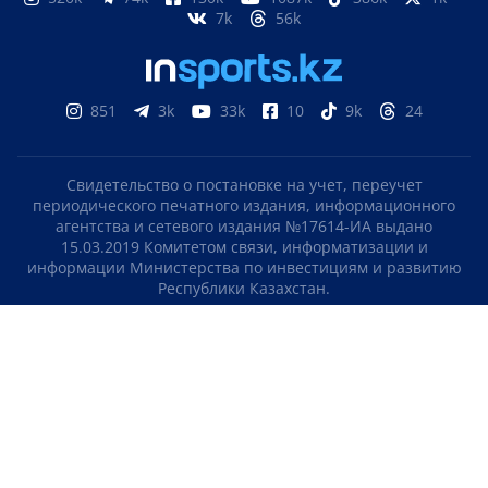
7k
56k
851
3k
33k
10
9k
24
Свидетельство о постановке на учет, переучет
периодического печатного издания, информационного
агентства и сетевого издания №17614-ИА выдано
15.03.2019 Комитетом связи, информатизации и
информации Министерства по инвестициям и развитию
Республики Казахстан.
Свидетельство о постановке на учет отечественного
телерадио канала №KZ23VJB00000123 выдано 08.09.2016
Комитетом связи, информатизации и информации
Министерства по инвестициям и развитию Республики
Казахстан.
СОГЛАШЕНИЕ ОБ ИСПОЛЬЗОВАНИИ МАТЕРИАЛОВ