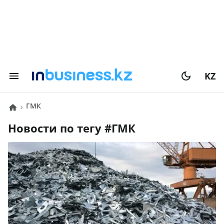
KZ
ГМК
Новости по тегу #
ГМК