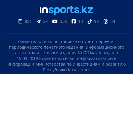
851
3k
33k
10
9k
24
Свидетельство о постановке на учет, переучет
периодического печатного издания, информационного
агентства и сетевого издания №17614-ИА выдано
15.03.2019 Комитетом связи, информатизации и
информации Министерства по инвестициям и развитию
Республики Казахстан.
Свидетельство о постановке на учет отечественного
телерадио канала №KZ23VJB00000123 выдано 08.09.2016
Комитетом связи, информатизации и информации
Министерства по инвестициям и развитию Республики
Казахстан.
СОГЛАШЕНИЕ ОБ ИСПОЛЬЗОВАНИИ МАТЕРИАЛОВ
О НАС
КОНТАКТЫ
ТЕЛЕПРОЕКТЫ
ВАКАНСИИ