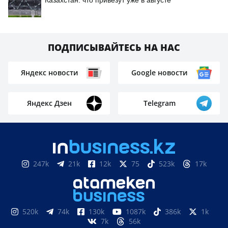
Казахстан: что привезут уже в августе
ПОДПИСЫВАЙТЕСЬ НА НАС
Яндекс новости
Google новости
Яндекс Дзен
Telegram
247k
21k
12k
75
523k
17k
520k
74k
130k
1087k
386k
1k
7k
56k