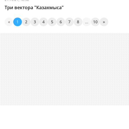
Три вектора "Казахмыса"
«
1
2
3
4
5
6
7
8
...
10
»